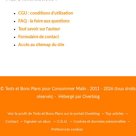
CGU : conditions d'utilisation
FAQ - la foire aux questions
Tout savoir sur l'auteur
Formulaire de contact
Accès au sitemap du site
© Tests et Bons Plans pour Consommer Malin : 2011 - 2026 (tous droits
réservés) - Hébergé par
Overblog
Voir le profil de
Tests et Bons Plans
sur le portail Overblog
Top articles
Contact
Signaler un abus
C.G.U.
Cookies et données personnelles
Préférences cookies