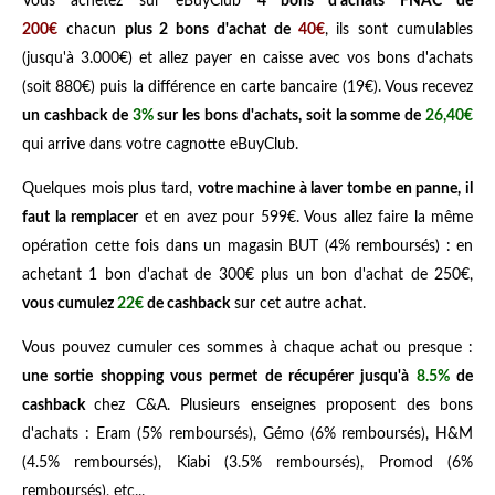
Vous achetez sur eBuyClub
4 bons d'achats FNAC de
200€
chacun
plus 2 bons d'achat de
40€
, ils sont cumulables
(jusqu'à 3.000€) et allez payer en caisse avec vos bons d'achats
(soit 880€) puis la différence en carte bancaire (19€). Vous recevez
un cashback de
3%
sur les bons d'achats, soit la somme de
26,40€
qui arrive dans votre cagnotte eBuyClub.
Quelques mois plus tard,
votre machine à laver tombe en panne, il
faut la remplacer
et en avez pour 599€. Vous allez faire la même
opération cette fois dans un magasin BUT (4% remboursés) : en
achetant 1 bon d'achat de 300€ plus un bon d'achat de 250€,
vous cumulez
22€
de cashback
sur cet autre achat.
Vous pouvez cumuler ces sommes à chaque achat ou presque :
une sortie shopping vous permet de récupérer jusqu'à
8.5%
de
cashback
chez C&A. Plusieurs enseignes proposent des bons
d'achats : Eram (5% remboursés), Gémo (6% remboursés), H&M
(4.5% remboursés), Kiabi (3.5% remboursés), Promod (6%
remboursés), etc...