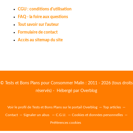
CGU : conditions d'utilisation
FAQ - la foire aux questions
Tout savoir sur l'auteur
Formulaire de contact
Accès au sitemap du site
© Tests et Bons Plans pour Consommer Malin : 2011 - 2026 (tous droits
réservés) - Hébergé par
Overblog
Voir le profil de
Tests et Bons Plans
sur le portail Overblog
Top articles
Contact
Signaler un abus
C.G.U.
Cookies et données personnelles
Préférences cookies