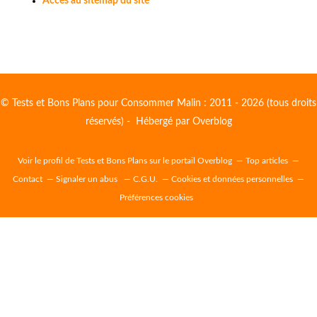
Accès au sitemap du site
© Tests et Bons Plans pour Consommer Malin : 2011 - 2026 (tous droits
réservés) - Hébergé par
Overblog
Voir le profil de
Tests et Bons Plans
sur le portail Overblog
Top articles
Contact
Signaler un abus
C.G.U.
Cookies et données personnelles
Préférences cookies