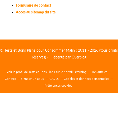
Formulaire de contact
Accès au sitemap du site
© Tests et Bons Plans pour Consommer Malin : 2011 - 2026 (tous droits
réservés) - Hébergé par
Overblog
Voir le profil de
Tests et Bons Plans
sur le portail Overblog
Top articles
Contact
Signaler un abus
C.G.U.
Cookies et données personnelles
Préférences cookies