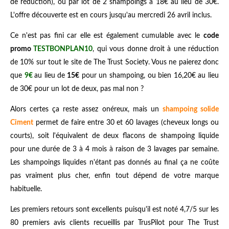
de réduction), ou par lot de 2 shampoings à 18€ au lieu de 30€.
L'offre découverte est en cours jusqu'au mercredi 26 avril inclus.
Ce n'est pas fini car elle est également cumulable avec le
code
promo
TESTBONPLAN10
, qui vous donne droit à une réduction
de 10% sur tout le site de The Trust Society. Vous ne paierez donc
que
9€
au lieu de
15€
pour un shampoing, ou bien 16,20€ au lieu
de 30€ pour un lot de deux, pas mal non ?
Alors certes ça reste assez onéreux, mais un
shampoing solide
Ciment
permet de faire entre 30 et 60 lavages (cheveux longs ou
courts), soit l'équivalent de deux flacons de shampoing liquide
pour une durée de 3 à 4 mois à raison de 3 lavages par semaine.
Les shampoings liquides n'étant pas donnés au final ça ne coûte
pas vraiment plus cher, enfin tout dépend de votre marque
habituelle.
Les premiers retours sont excellents puisqu'il est noté 4,7/5 sur les
80 premiers avis clients recueillis par TrusPilot pour The Trust