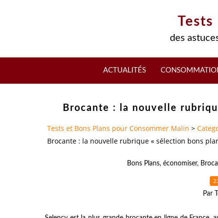
Tests
des astuces
ACTUALITÉS
CONSOMMATIO
Brocante : la nouvelle rubriq
Tests et Bons Plans pour Consommer Malin
>
Catego
Brocante : la nouvelle rubrique « sélection bons pla
Bons Plans
,
économiser
,
Broca
2
Par T
Selency est la plus grande brocante en ligne de France, au