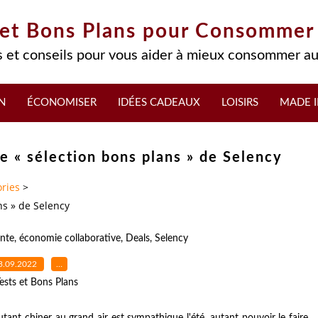
 et Bons Plans pour Consommer
 et conseils pour vous aider à mieux consommer au
N
ÉCONOMISER
IDÉES CADEAUX
LOISIRS
MADE I
ue « sélection bons plans » de Selency
ries
>
ns » de Selency
nte
,
économie collaborative
,
Deals
,
Selency
3.09.2022
…
ests et Bons Plans
tant chiner au grand air est sympathique l'été, autant pouvoir le faire