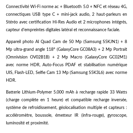
Connectivité Wi-Fi norme ac + Bluetooth 5.0 + NFC et réseau 4G,
connectiques USB type C + mini-jack audio, 2 haut-parleurs en
Stéréo avec certification Hi-Res Audio et 2 microphones intégrés,
capteur d'empreintes digitales latéral et reconnaissance faciale.
Appareil photo AI Quad Cam de 50 Mp (Samsung S5KJN1) + 8
Mp ultra-grand angle 118° (GalaxyCore GC08A3) + 2 Mp Portrait
(Omnivision OV02B1B) + 2 Mp Macro (GalaxyCore GC02M1)
avec norme HDR, Auto-Focus PDAF et stabilisation numérique
UIS, Flash-LED, Selfie Cam 13 Mp (Samsung S5K3L6) avec norme
HDR.
Batterie Lithium-Polymer 5.000 mAh à recharge rapide 33 Watts
(charge complète en 1 heure) et compatible recharge inversée,
système de refroidissement, géolocalisation multiple et capteurs :
accéléromètre, boussole, émetteur IR (infra-rouge), gyroscope,
luminosité et proximité.