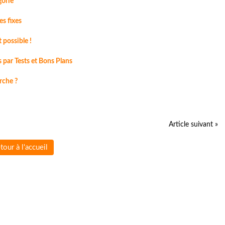
gorie
es fixes
 possible !
s par Tests et Bons Plans
rche ?
Article suivant »
tour à l'accueil