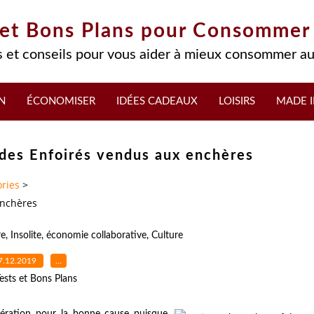
 et Bons Plans pour Consommer
 et conseils pour vous aider à mieux consommer au
N
ÉCONOMISER
IDÉES CADEAUX
LOISIRS
MADE I
 des Enfoirés vendus aux enchères
ries
>
enchères
re
,
Insolite
,
économie collaborative
,
Culture
7.12.2019
…
ests et Bons Plans
opération pour la bonne cause puisque