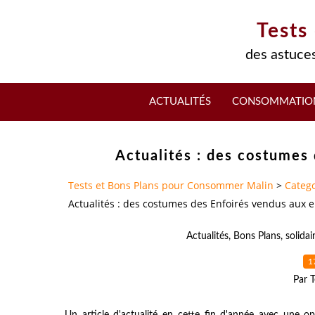
Tests
des astuces
ACTUALITÉS
CONSOMMATIO
Actualités : des costumes
Tests et Bons Plans pour Consommer Malin
>
Catego
Actualités : des costumes des Enfoirés vendus aux 
Actualités
,
Bons Plans
,
solidai
1
Par T
Un article d'actualité en cette fin d'année avec une 