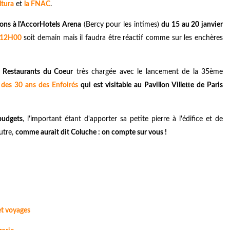
ltura
et
la FNAC
.
ions à l'AccorHotels Arena
(Bercy pour les intimes)
du 15 au 20 janvier
à 12H00
soit demain mais il faudra être réactif comme sur les enchères
s Restaurants du Coeur
très chargée avec le lancement de la 35ème
 des 30 ans des Enfoirés
qui est visitable au Pavillon Villette de Paris
budgets
, l'important étant d'apporter sa petite pierre à l'édifice et de
utre,
comme aurait dit Coluche : on compte sur vous !
 et voyages