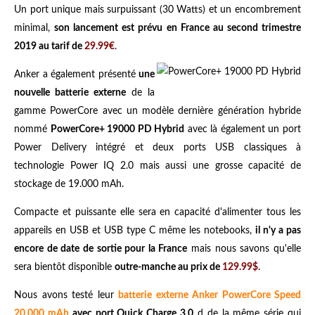
Un port unique mais surpuissant (30 Watts) et un encombrement
minimal,
son lancement est prévu en France au second trimestre
2019 au tarif de
29.99€
.
Anker a également présenté
une
nouvelle batterie externe
de la
gamme PowerCore avec un modèle dernière génération hybride
nommé
PowerCore+ 19000 PD Hybrid
avec là également un port
Power Delivery intégré et deux ports USB classiques à
technologie Power IQ 2.0 mais aussi une grosse capacité de
stockage de 19.000 mAh.
Compacte et puissante elle sera en capacité d'alimenter tous les
appareils en USB et USB type C même les notebooks,
il n'y a pas
encore de date de sortie pour la France
mais nous savons qu'elle
sera bientôt disponible
outre-manche au prix de
129.99$
.
Nous avons testé leur
batterie externe Anker PowerCore Speed
20.000 mAh
avec port Quick Charge 3.0
d de la même série qui