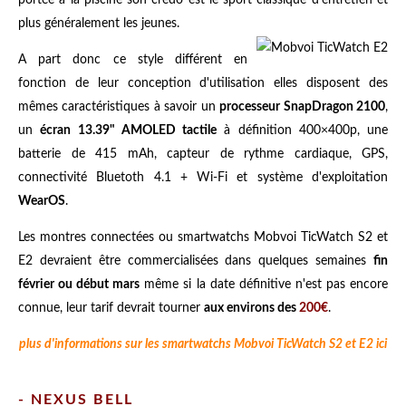
portée à la piscine son credo est le sport classique d'entretien et
plus généralement les jeunes.
A part donc ce style différent en
fonction de leur conception d'utilisation elles disposent des
mêmes caractéristiques à savoir un
processeur SnapDragon 2100
,
un
écran 13.39" AMOLED tactile
à définition 400×400p, une
batterie de 415 mAh, capteur de rythme cardiaque, GPS,
connectivité Bluetoth 4.1 + Wi-Fi et système d'exploitation
WearOS
.
Les montres connectées ou smartwatchs Mobvoi TicWatch S2 et
E2 devraient être commercialisées dans quelques semaines
fin
février ou début mars
même si la date définitive n'est pas encore
connue, leur tarif devrait tourner
aux environs des
200€
.
plus d'informations sur les smartwatchs Mobvoi TicWatch S2 et E2 ici
- NEXUS BELL