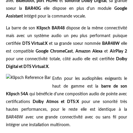
avec
Bluetooth, port HDMI
et
sonorité Dolby Digital
, sa grande
soeur la
BAR40G
elle dispose en plus d'un module
Google
Assistant
intégré pour la commande vocale.
La barre de son
Klipsch BAR48
dispose de la même connectivité
mais avec un système audio un peu plus performant puisque
certifiée
DTS Virtual:X
et sa grande soeur nommée
BAR48W
elle
est compatible
Google ChromeCast
,
Amazon Alexa
et
AirPlay 2
pour une connectivité totale, côté audio elle est certifiée
Dolby
Digital et DTS Virtual:X
.
Enfin pour les audiophiles exigeants le
haut de gamme est la
barre de son
Klipsch 54A
qui bénéficie d'une composition audio de pointe avec
certifications
Dolby Atmos et DTS:X
pour une sonorité très
hautes performances, pour le reste elle est identique à la
BAR48W avec une grande connectivité avec ou sans fil pour
intégrer une installation multiroom.