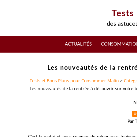
Tests
des astuces
ACTUALITÉS
CONSOMMATIO
Les nouveautés de la rentr
Tests et Bons Plans pour Consommer Malin
>
Catego
Les nouveautés de la rentrée à découvrir sur votre 
N
0
Par T
C'est la rentré et nous sommes de retour avec toujour