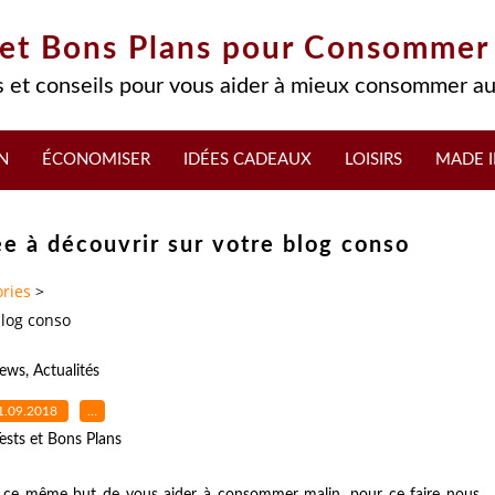
 et Bons Plans pour Consommer
 et conseils pour vous aider à mieux consommer au
N
ÉCONOMISER
IDÉES CADEAUX
LOISIRS
MADE I
ée à découvrir sur votre blog conso
ries
>
blog conso
ews
,
Actualités
1.09.2018
…
ests et Bons Plans
s ce même but de vous aider à consommer malin, pour ce faire nous