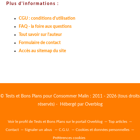
Plus d'informations :
CGU : conditions d'utilisation
FAQ - la foire aux questions
Tout savoir sur l'auteur
Formulaire de contact
Accès au sitemap du site
© Tests et Bons Plans pour Consommer Malin : 2011 - 2026 (tous droits
réservés) - Hébergé par
Overblog
Voir le profil de
Tests et Bons Plans
sur le portail Overblog
Top articles
Contact
Signaler un abus
C.G.U.
Cookies et données personnelles
Préférences cookies