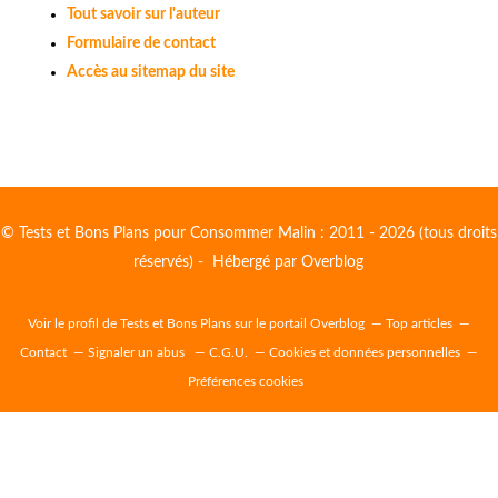
Tout savoir sur l'auteur
Formulaire de contact
Accès au sitemap du site
© Tests et Bons Plans pour Consommer Malin : 2011 - 2026 (tous droits
réservés) - Hébergé par
Overblog
Voir le profil de
Tests et Bons Plans
sur le portail Overblog
Top articles
Contact
Signaler un abus
C.G.U.
Cookies et données personnelles
Préférences cookies