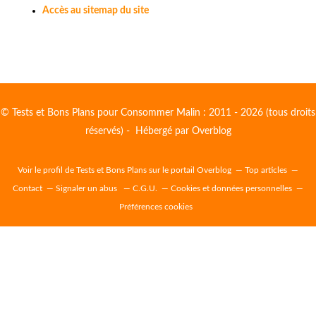
Accès au sitemap du site
© Tests et Bons Plans pour Consommer Malin : 2011 - 2026 (tous droits
réservés) - Hébergé par
Overblog
Voir le profil de
Tests et Bons Plans
sur le portail Overblog
Top articles
Contact
Signaler un abus
C.G.U.
Cookies et données personnelles
Préférences cookies