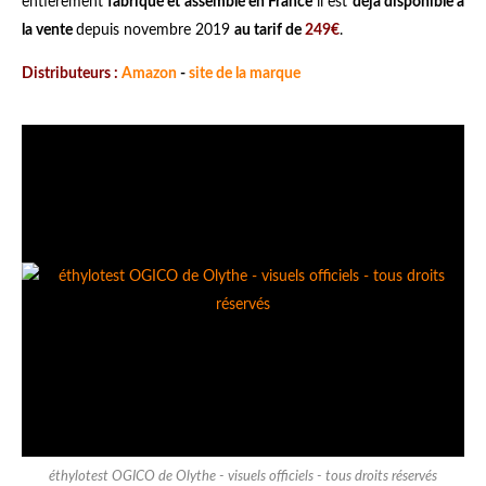
entièrement
fabriqué et assemblé en France
il est
déjà disponible à
la vente
depuis novembre 2019
au tarif de
249€
.
Distributeurs :
Amazon
-
site de la marque
éthylotest OGICO de Olythe - visuels officiels - tous droits réservés