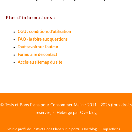
Plus d'informations :
CGU : conditions d'utilisation
FAQ - la foire aux questions
Tout savoir sur l'auteur
Formulaire de contact
Accès au sitemap du site
© Tests et Bons Plans pour Consommer Malin : 2011 - 2026 (tous droits
réservés) - Hébergé par
Overblog
Voir le profil de
Tests et Bons Plans
sur le portail Overblog
Top articles