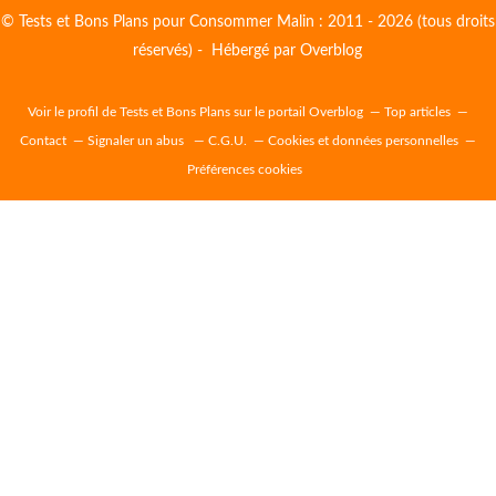
© Tests et Bons Plans pour Consommer Malin : 2011 - 2026 (tous droits
réservés) - Hébergé par
Overblog
Voir le profil de
Tests et Bons Plans
sur le portail Overblog
Top articles
Contact
Signaler un abus
C.G.U.
Cookies et données personnelles
Préférences cookies