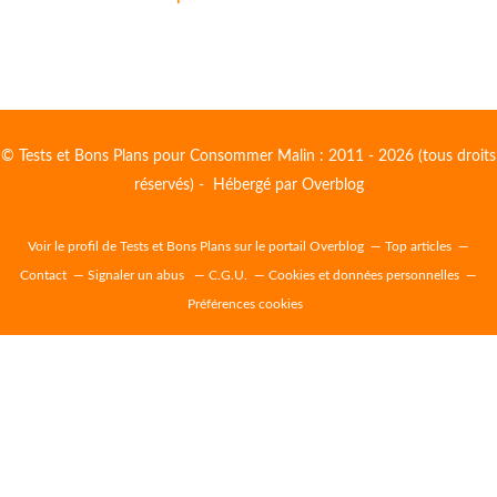
© Tests et Bons Plans pour Consommer Malin : 2011 - 2026 (tous droits
réservés) - Hébergé par
Overblog
Voir le profil de
Tests et Bons Plans
sur le portail Overblog
Top articles
Contact
Signaler un abus
C.G.U.
Cookies et données personnelles
Préférences cookies