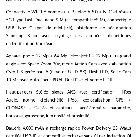
Connectivité Wi-Fi 6 norme ax + Bluetooth 5.0 + NFC et réseau
5G HyperFast, Dual nano-SIM (et compatible eSIM), connectique
USB type C (pas de mini-jack), plateforme de sécurisation
Samsung Knox avec cryptage des données biométriques
d'identification Knox Vault.
Appareil photo 12 Mp + 64 Mp Téléobjectif + 12 Mp ultra-grand
angle avec Space Zoom 30x, mode Action Cam avec stabilisation
Gyro-EIS gérée par IA (filme en UHD 8K), Flash-LED, Selfie Cam
10 Mp avec Auto-Focus PDAF Dual Pixel et norme HDR.
Haut-parleurs Stéréo signés AKG avec certification Hi-Res
Audio, norme d'étanchéité IP68, géolocalisation GPS +
GLONASS + Galiléo et capteurs : accéléromètre, baromètre,
boussole, gyroscope, luminosité et proximité.
Batterie 4.000 mAh à recharge rapide Power Delivery 25 Watts
certifiée USB-IF et compatible recharge sans fil par induction Qi