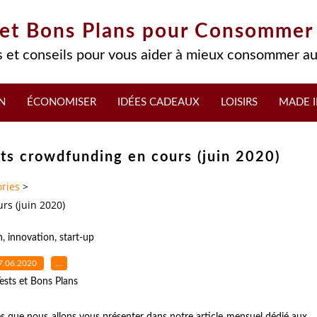
 et Bons Plans pour Consommer
 et conseils pour vous aider à mieux consommer au
N
ÉCONOMISER
IDÉES CADEAUX
LOISIRS
MADE I
ets crowdfunding en cours (juin 2020)
ries
>
rs (juin 2020)
h
,
innovation
,
start-up
7.06.2020
…
ests et Bons Plans
es que nous allons vous présenter dans notre article mensuel dédié aux