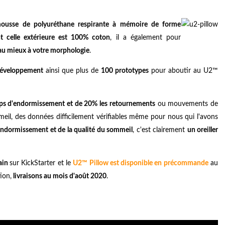
mousse de polyuréthane respirante à mémoire de forme
t celle extérieure est 100% coton
, il a également pour
au mieux à votre morphologie
.
 développement
ainsi que plus de
100 prototypes
pour aboutir au U2™
emps d'endormissement et de 20% les retournements
ou mouvements de
mmeil, des données difficilement vérifiables même pour nous qui l'avons
endormissement et de la qualité du sommeil
, c'est clairement
un oreiller
ain
sur KickStarter et le
U2™ Pillow est disponible en précommande
au
ion,
livraisons au mois d'août 2020
.