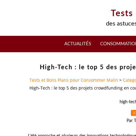
Tests
des astuces
ACTUALITÉS
CONSOMMATIO
High-Tech : le top 5 des proj
Tests et Bons Plans pour Consommer Malin
>
Catego
High-Tech : le top 5 des projets crowdfunding en cou
high-tec
1
Par T
L'été approche et plusieurs des innovations technologiqu