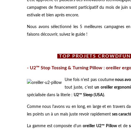
campagnes de financement participatif du mois de juin s
estivale et bien après encore.
Nous avons sélectionné les 5 meilleures campagnes en 
faisons découvrir, suivez le guide !
TOP PROJETS CROWDFUN
- U2™ Stop Tossing & Turning Pillow : oreiller er
Une fois n'est pas coutume
nous avo
tout juste, c'est
un oreiller ergono
spécialisée dans la literie :
U2™ Sleep (USA)
.
Comme nous l'avons vu en long, en large et en travers d
les points un à un mais juste revoir rapidement
ses caract
La gamme est composée d'un
oreiller U2™ Pillow
et de
s