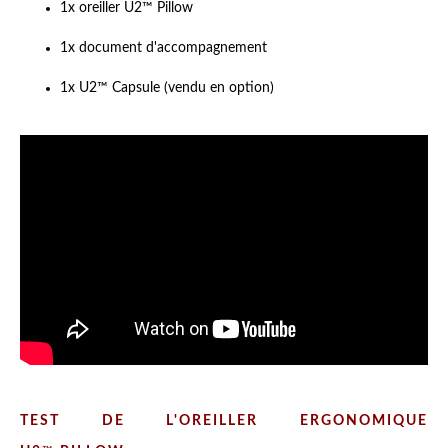
1x oreiller U2
™
Pillow
1x document d'accompagnement
1x U2
™
Capsule (vendu en option)
TEST DE L'OREILLER ERGONOMIQUE