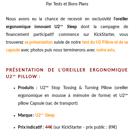
Par Tests et Bons Plans
Nous avons eu la chance de recevoir en exclusivité
l'oreiller
ergonomique innovant U2
™
Sleep
dont la campagne de
financement participatif commence sur KickStarter, vous
trouverez
sa présentation
suivie de notre
test du U2 Pillow et de sa
capsule
avec photos puis nous terminerons avec
notre avis
.
PRÉSENTATION DE L'OREILLER ERGONOMIQUE
U2
™
PILLOW :
Produits :
U2
™
Stop Tossing & Turning Pillow (oreiller
ergonomique en mousse à mémoire de forme) et U2
™
pillow Capsule (sac de transport)
Marque :
U2
™
Sleep
Prix indicatif :
44€
(sur KickStarter - prix public : 89€)