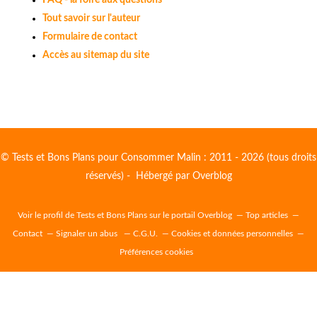
FAQ - la foire aux questions
Tout savoir sur l'auteur
Formulaire de contact
Accès au sitemap du site
© Tests et Bons Plans pour Consommer Malin : 2011 - 2026 (tous droits
réservés) - Hébergé par
Overblog
Voir le profil de
Tests et Bons Plans
sur le portail Overblog
Top articles
Contact
Signaler un abus
C.G.U.
Cookies et données personnelles
Préférences cookies