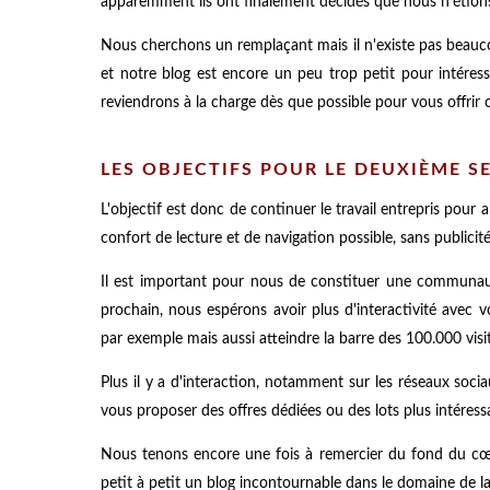
apparemment ils ont finalement décidés que nous n'étion
Nous cherchons un remplaçant mais il n'existe pas beau
et notre blog est encore un peu trop petit pour intéress
reviendrons à la charge dès que possible pour vous offrir c
LES OBJECTIFS POUR LE DEUXIÈME S
L'objectif est donc de continuer le travail entrepris pour a
confort de lecture et de navigation possible, sans publicit
Il est important pour nous de constituer une communaut
prochain, nous espérons avoir plus d'interactivité avec 
par exemple mais aussi atteindre la barre des 100.000 visi
Plus il y a d'interaction, notamment sur les réseaux sociau
vous proposer des offres dédiées ou des lots plus intéressa
Nous tenons encore une fois à remercier du fond du cœur
petit à petit un blog incontournable dans le domaine de l