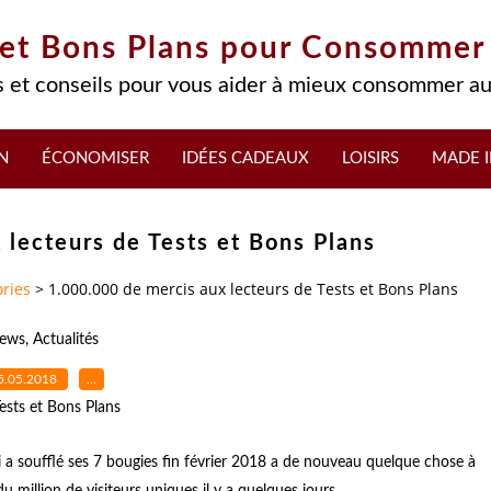
 et Bons Plans pour Consommer
 et conseils pour vous aider à mieux consommer au
N
ÉCONOMISER
IDÉES CADEAUX
LOISIRS
MADE I
 lecteurs de Tests et Bons Plans
ries
>
1.000.000 de mercis aux lecteurs de Tests et Bons Plans
ews
,
Actualités
5.05.2018
…
ests et Bons Plans
 a soufflé ses 7 bougies fin février 2018 a de nouveau quelque chose à
 million de visiteurs uniques il y a quelques jours.