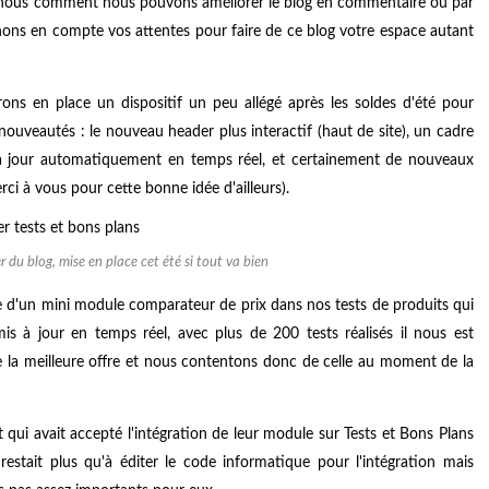
ez nous comment nous pouvons améliorer le blog en commentaire ou par
ons en compte vos attentes pour faire de ce blog votre espace autant
ons en place un dispositif un peu allégé après les soldes d'été pour
ouveautés : le nouveau header plus interactif (haut de site), un cadre
 à jour automatiquement en temps réel, et certainement de nouveaux
ci à vous pour cette bonne idée d'ailleurs).
r du blog, mise en place cet été si tout va bien
 d'un mini module comparateur de prix dans nos tests de produits qui
 mis à jour en temps réel, avec plus de 200 tests réalisés il nous est
 la meilleure offre et nous contentons donc de celle au moment de la
qui avait accepté l'intégration de leur module sur Tests et Bons Plans
restait plus qu'à éditer le code informatique pour l'intégration mais