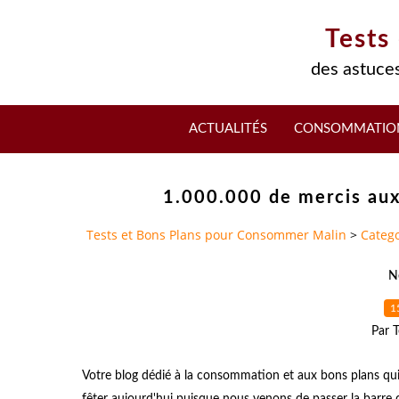
Tests
des astuces
ACTUALITÉS
CONSOMMATIO
1.000.000 de mercis aux
Tests et Bons Plans pour Consommer Malin
>
Catego
N
1
Par T
Votre blog dédié à la consommation et aux bons plans qui
fêter aujourd'hui puisque nous venons de passer la barre du