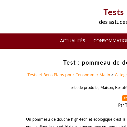
Tests
des astuces
ACTUALITÉS
CONSOMMATIO
Test : pommeau de d
Tests et Bons Plans pour Consommer Malin
>
Catego
Tests de produits
,
Maison
,
Beaut
0
Par T
Un pommeau de douche high-tech et écologique c'est la 
vous indique la quantité d'eau consommée en temps réel