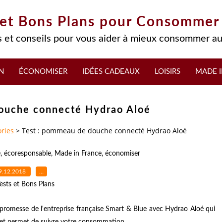
 et Bons Plans pour Consommer
 et conseils pour vous aider à mieux consommer au
N
ÉCONOMISER
IDÉES CADEAUX
LOISIRS
MADE I
ouche connecté Hydrao Aloé
ries
>
Test : pommeau de douche connecté Hydrao Aloé
é
,
écoresponsable
,
Made in France
,
économiser
9.12.2018
…
ests et Bons Plans
promesse de l'entreprise française Smart & Blue avec Hydrao Aloé qui
 et permet de suivre votre consommation.