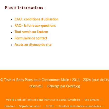
Plus d'informations :
CGU : conditions d'utilisation
FAQ - la foire aux questions
Tout savoir sur l'auteur
Formulaire de contact
Accès au sitemap du site
© Tests et Bons Plans pour Consommer Malin : 2011 - 2026 (tous droits
réservés) - Hébergé par
Overblog
Voir le profil de
Tests et Bons Plans
sur le portail Overblog
Top articles
Contact
Signaler un abus
C.G.U.
Cookies et données personnelles