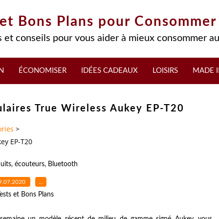
 et Bons Plans pour Consommer
 et conseils pour vous aider à mieux consommer au
N
ÉCONOMISER
IDÉES CADEAUX
LOISIRS
MADE I
culaires True Wireless Aukey EP-T20
ries
>
key EP-T20
uits
,
écouteurs
,
Bluetooth
9.07.2020
…
ests et Bons Plans
e semaine un modèle récent de milieu de gamme signé Aukey, vous