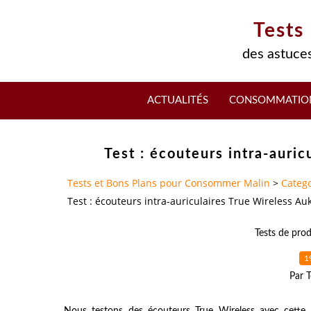
Tests
des astuces
ACTUALITÉS
CONSOMMATIO
Test : écouteurs intra-auri
Tests et Bons Plans pour Consommer Malin
>
Catego
Test : écouteurs intra-auriculaires True Wireless Au
Tests de prod
1
Par T
Nous testons des écouteurs True Wireless avec cett