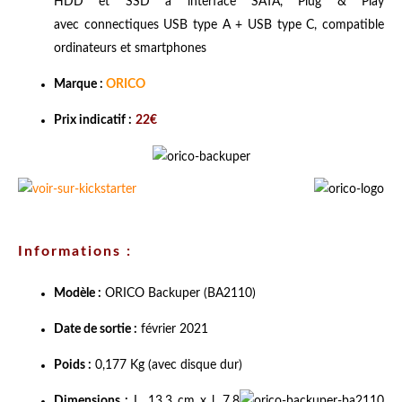
HDD et SSD à interface SATA, Plug & Play
avec connectiques USB type A + USB type C, compatible
ordinateurs et smartphones
Marque :
ORICO
Prix indicatif :
22€
Informations :
Modèle :
ORICO Backuper (BA2110)
Date de sortie :
février 2021
Poids :
0,177 Kg (avec disque dur)
Dimensions :
L. 13,3 cm x l. 7,8