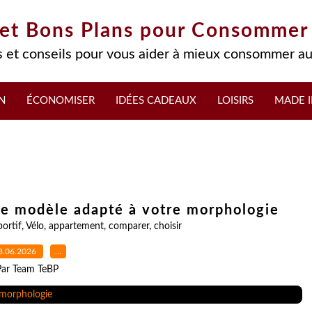
 et Bons Plans pour Consommer
 et conseils pour vous aider à mieux consommer au
N
ÉCONOMISER
IDÉES CADEAUX
LOISIRS
MADE I
 le modèle adapté à votre morphologie
portif
,
Vélo
,
appartement
,
comparer
,
choisir
3.06.2026
…
Par Team TeBP