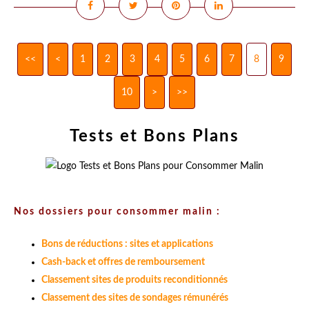
<<
<
1
2
3
4
5
6
7
8
9
10
20
>
>>
Tests et Bons Plans
Nos dossiers pour consommer malin :
Bons de réductions : sites et applications
Cash-back et offres de remboursement
Classement sites de produits reconditionnés
Classement des sites de sondages rémunérés