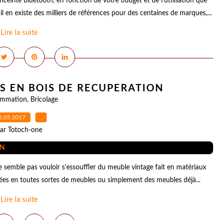
nceinte bluetooth, en fonction de votre budget et de l'utilisation que
l en existe des milliers de références pour des centaines de marques,...
Lire la suite
S EN BOIS DE RECUPERATION
mmation
,
Bricolage
2.05.2017
…
ar Totoch-one
ne semble pas vouloir s'essouffler du meuble vintage fait en matériaux
clées en toutes sortes de meubles ou simplement des meubles déjà...
Lire la suite