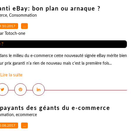
anti eBay: bon plan ou arnaque ?
rce
,
Consommation
9.10.2017
…
ar Totoch-one
 dans le milieu du e-commerce cette nouveauté signée eBay mérite bien
eur prix garanti n'a rien de nouveau mais c'est la première fois...
Lire la suite
 payants des géants du e-commerce
mation
,
ecommerce
5.08.2017
…