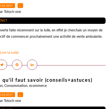
2.05.2017
…
ar Totoch-one
erte faite récemment sur la toile, en effet je cherchais un moyen de
bjectif de commencer prochainement une activité de vente ambulante.
Lire la suite
qu'il faut savoir (conseils+astuces)
on
,
Consommation
,
ecommerce
3.02.2017
…
ar Totoch-one