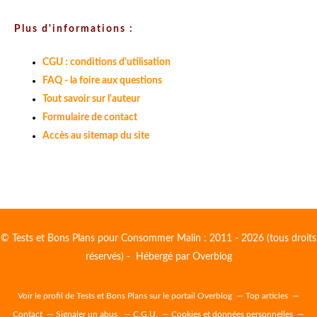
Plus d'informations :
CGU : conditions d'utilisation
FAQ - la foire aux questions
Tout savoir sur l'auteur
Formulaire de contact
Accès au sitemap du site
© Tests et Bons Plans pour Consommer Malin : 2011 - 2026 (tous droits
réservés) - Hébergé par
Overblog
Voir le profil de
Tests et Bons Plans
sur le portail Overblog
Top articles
Contact
Signaler un abus
C.G.U.
Cookies et données personnelles