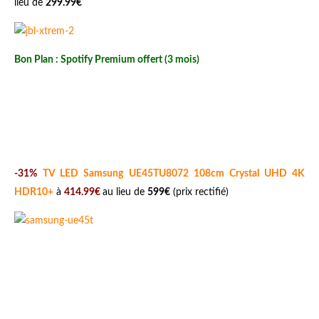
lieu de
299.99€
Bon Plan : Spotify Premium offert (3 mois)
-31%
TV LED Samsung UE45TU8072 108cm Crystal UHD 4K
HDR10+
à
414.99€
au lieu de
599€
(prix rectifié)