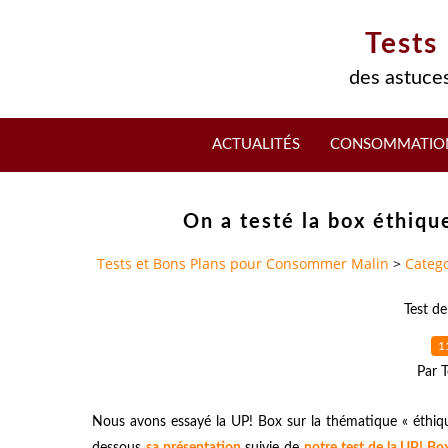
Tests
des astuces
ACTUALITÉS
CONSOMMATIO
On a testé la box éthiqu
Tests et Bons Plans pour Consommer Malin
>
Catego
Test d
1
Par T
Nous avons essayé la UP! Box sur la thématique « éthiqu
dessous
sa présentation
suivie de
notre test de la UP! Bo