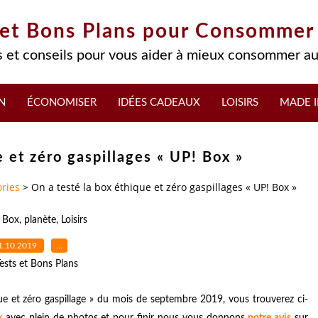
 et Bons Plans pour Consommer
 et conseils pour vous aider à mieux consommer au
N
ÉCONOMISER
IDÉES CADEAUX
LOISIRS
MADE I
e et zéro gaspillages « UP! Box »
ries
>
On a testé la box éthique et zéro gaspillages « UP! Box »
e Box
,
planète
,
Loisirs
1.10.2019
…
ests et Bons Plans
e et zéro gaspillage » du mois de septembre 2019, vous trouverez ci-
x
avec plein de photos et pour finir nous vous donnons
notre avis
sur