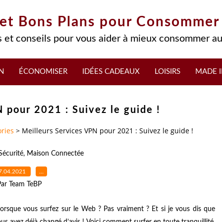
 et Bons Plans pour Consommer
 et conseils pour vous aider à mieux consommer au
N
ÉCONOMISER
IDÉES CADEAUX
LOISIRS
MADE I
 pour 2021 : Suivez le guide !
ries
>
Meilleurs Services VPN pour 2021 : Suivez le guide !
Sécurité
,
Maison Connectée
7.04.2021
…
Par Team TeBP
lorsque vous surfez sur le Web ? Pas vraiment ? Et si je vous dis que
ous avez déjà changé d’avis ! Voici comment surfer en toute tranquillité.