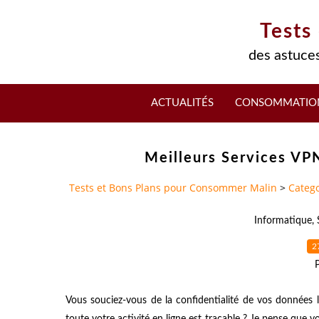
Tests
des astuces
ACTUALITÉS
CONSOMMATIO
Meilleurs Services VPN
Tests et Bons Plans pour Consommer Malin
>
Catego
Informatique
,
2
Vous souciez-vous de la confidentialité de vos données 
toute votre activité en ligne est traçable ? Je pense que v