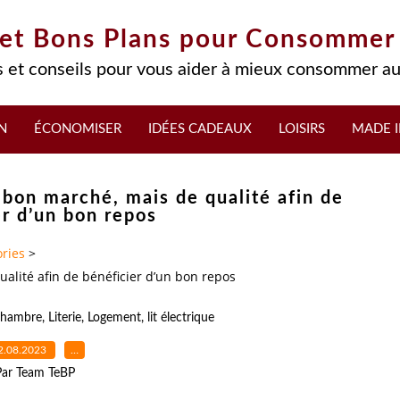
 et Bons Plans pour Consommer
 et conseils pour vous aider à mieux consommer au
N
ÉCONOMISER
IDÉES CADEAUX
LOISIRS
MADE I
bon marché, mais de qualité afin de
er d’un bon repos
ries
>
lité afin de bénéficier d’un bon repos
hambre
,
Literie
,
Logement
,
lit électrique
2.08.2023
…
Par Team TeBP