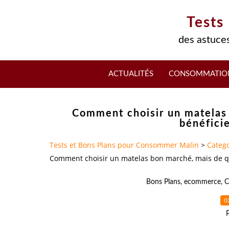
Tests
des astuces
ACTUALITÉS
CONSOMMATIO
Comment choisir un matelas 
bénéfici
Tests et Bons Plans pour Consommer Malin
>
Catego
Comment choisir un matelas bon marché, mais de qua
Bons Plans
,
ecommerce
,
C
0