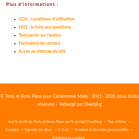
Plus d'informations :
CGU : conditions d'utilisation
FAQ - la foire aux questions
Tout savoir sur l'auteur
Formulaire de contact
Accès au sitemap du site
© Tests et Bons Plans pour Consommer Malin : 2011 - 2026 (tous droits
réservés) - Hébergé par
Overblog
Voir le profil de
Tests et Bons Plans
sur le portail Overblog
Top articles
Contact
Signaler un abus
C.G.U.
Cookies et données personnelles
Préférences cookies