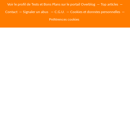
Voir le profil de
Tests et Bons Plans
sur le portail Overblog
Top articles
Contact
Signaler un abus
C.G.U.
Cookies et données personnelles
Préférences cookies