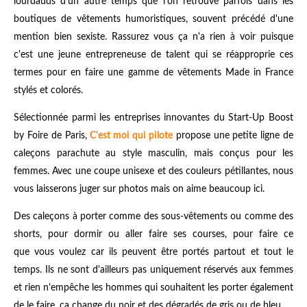
lourdauds d'un autre temps que l'on retrouve parfois dans les
boutiques de vêtements humoristiques, souvent précédé d'une
mention bien sexiste. Rassurez vous ça n'a rien à voir puisque
c'est une jeune entrepreneuse de talent qui se réapproprie ces
termes pour en faire une gamme de vêtements Made in France
stylés et colorés.
Sélectionnée parmi les entreprises innovantes du Start-Up Boost
by Foire de Paris,
C'est moi qui pilote
propose une petite ligne de
caleçons parachute au style masculin, mais conçus pour les
femmes. Avec une coupe unisexe et des couleurs pétillantes, nous
vous laisserons juger sur photos mais on aime beaucoup ici.
Des caleçons à porter comme des sous-vêtements ou comme des
shorts, pour dormir ou aller faire ses courses, pour faire ce
que vous voulez car ils peuvent être portés partout et tout le
temps. Ils ne sont d'ailleurs pas uniquement réservés aux femmes
et rien n'empêche les hommes qui souhaitent les porter également
de le faire, ça change du noir et des dégradés de gris ou de bleu.