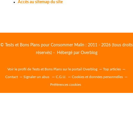
Accès au sitemap du site
© Tests et Bons Plans pour Consommer Malin : 2011 - 2026 (tous droits
réservés) - Hébergé par
Overblog
Voir le profil de
Tests et Bons Plans
sur le portail Overblog
Top articles
Contact
Signaler un abus
C.G.U.
Cookies et données personnelles
Préférences cookies