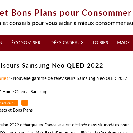
 et Bons Plans pour Consommer
 et conseils pour vous aider à mieux consommer au
N
ÉCONOMISER
IDÉES CADEAUX
LOISIRS
MADE I
viseurs Samsung Neo QLED 2022
ries
>
Nouvelle gamme de téléviseurs Samsung Neo QLED 2022
V
,
Home Cinéma
,
Samsung
2.04.2022
…
ests et Bons Plans
ion 2022 débarque en France, elle est déclinée dans six modèles pour
rans de qualité. Mais il est d'autant plus difficile de s'y retrouver car