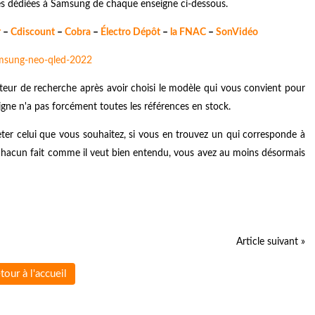
ges dédiées à Samsung de chaque enseigne ci-dessous.
r
–
Cdiscount
–
Cobra
–
Électro Dépôt
–
la FNAC
–
SonVidéo
eur de recherche après avoir choisi le modèle qui vous convient pour
igne n'a pas forcément toutes les références en stock.
eter celui que vous souhaitez, si vous en trouvez un qui corresponde à
chacun fait comme il veut bien entendu, vous avez au moins désormais
Article suivant »
tour à l'accueil