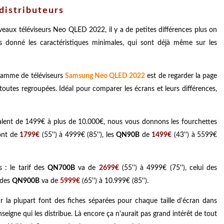
distributeurs
veaux téléviseurs Neo QLED 2022, il y a de petites différences plus on
onné les caractéristiques minimales, qui sont déjà même sur les
 gamme de téléviseurs
Samsung Neo QLED 2022
est de regarder la page
 toutes regroupées. Idéal pour comparer les écrans et leurs différences,
'étalent de 1499€ à plus de 10.000€, nous vous donnons les fourchettes
nt de
1799€
(55'') à 4999€ (85''), les
QN90B
de
1499€
(43'') à 5599€
 : le tarif des
QN700B
va de
2699€
(55'') à 4999€ (75''), celui des
x des
QN900B
va de
5999€
(65'') à 10.999€ (85'').
r la plupart font des fiches séparées pour chaque taille d'écran dans
igne qui les distribue. Là encore ça n'aurait pas grand intérêt de tout