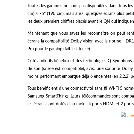
Toutes les gammes ne sont pas disponibles dans tous les 
cm) à 75'' (190 cm), mais aussi quelques écrans plus peti
les deux premiers chiffres placés avant le QN qui indiquent 
Maintenant que vous savez les reconnaître on peut rent
écrans la compatibilité Dolby Vision avec la norme HDR
Pro pour le gaming (faible latence).
Côté audio ils bénéficient des technologies Q-Symphony q
de son (si elle est compatible), avec une sonorité Dolb
moins performant embarque déjà 6 enceintes (en 2.2.2) p
Tous bénéficient d'une connectivité sans fil Wi-Fi 5 nor
Samsung SmartThings. Leurs télécommandes sont compatib
les écrans sont dotés d'au moins 4 ports HDMI et 2 port