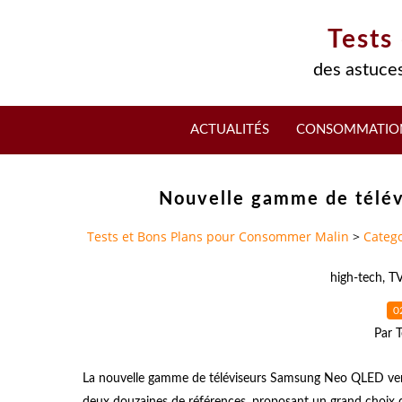
Tests
des astuces
ACTUALITÉS
CONSOMMATIO
Nouvelle gamme de télé
Tests et Bons Plans pour Consommer Malin
>
Catego
high-tech
,
T
0
Par T
La nouvelle gamme de téléviseurs Samsung Neo QLED vers
deux douzaines de références, proposant un grand choix d'éc