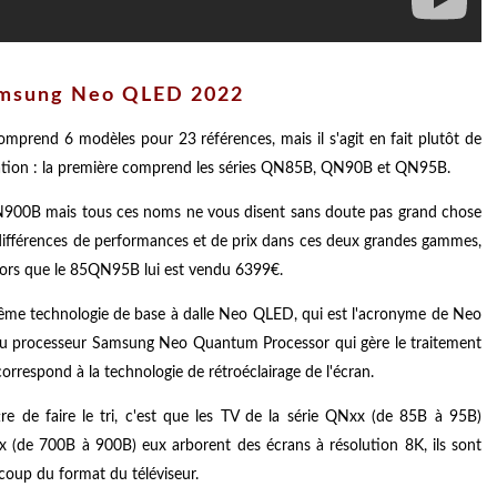
Samsung Neo QLED 2022
rend 6 modèles pour 23 références, mais il s'agit en fait plutôt de
ation : la première comprend les séries QN85B, QN90B et QN95B.
00B mais tous ces noms ne vous disent sans doute pas grand chose
s différences de performances et de prix dans ces deux grandes gammes,
lors que le 85QN95B lui est vendu 6399€.
la même technologie de base à dalle Neo QLED, qui est l'acronyme de Neo
u processeur Samsung Neo Quantum Processor qui gère le traitement
orrespond à la technologie de rétroéclairage de l'écran.
re de faire le tri, c'est que les TV de la série QNxx (de 85B à 95B)
 (de 700B à 900B) eux arborent des écrans à résolution 8K, ils sont
coup du format du téléviseur.