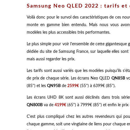
Samsung Neo QLED 2022 : tarifs et 
Voilà donc pour le survol des caractéristiques de ces nou
monte en gamme bien entendu. Mais nous vous avons d
modèles les plus accessibles très performantes.
Le plus simple pour voir l'ensemble de cette gigantesque
dédiée du
site de Samsung France,
sur laquelle elles sont
mais aussi regarder les prix.
Les tarifs sont aussi variés que les modèles puisqu'ils s
de prix de chaque série. Les écrans Neo QLED
QN85
B
vo
(85'') et les
QN95B
de
2599€
(55'') à 6399€ (85'').
Les écrans UHD 8K sont aussi déclinés dans trois séries
QN800B
va de
4199€
(65'') à 7999€ (85'') et enfin le pri
C'est plus compliqué chez les autres revendeurs qui pou
chaque gamme, soit une vingtaine de liens pour chaque ense