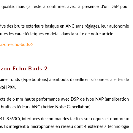
e qualité, mais ça reste à confirmer, avec la présence d'un DSP pour
tive des bruits extérieurs basique en ANC sans réglages, leur autonomie
tes les caractéristiques en détail dans la suite de notre article.
azon Echo Buds 2
res ronds (type boutons) à embouts d'oreille en silicone et ailettes de
éité IPX4.
acts de 6 mm haute performance avec DSP de type NXP (amélioration
 bruits extérieurs ANC (Active Noise Cancellation).
ek RTL8763C), interfaces de commandes tactiles sur coques et nombreux
té. Ils intègrent 6 microphones en réseau dont 4 externes à technologie