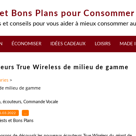
 et Bons Plans pour Consommer
 et conseils pour vous aider à mieux consommer au
N
ÉCONOMISER
IDÉES CADEAUX
LOISIRS
MADE I
eurs True Wireless de milieu de gamme
ries
>
 de milieu de gamme
n
,
écouteurs
,
Commande Vocale
6.03.2022
…
ests et Bons Plans
posons de découvrir les nouveaux écouteurs True Wireless du géant de