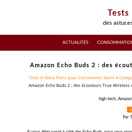
Tests
des astuces
ACTUALITÉS
CONSOMMATIO
Amazon Echo Buds 2 : des écout
Tests et Bons Plans pour Consommer Malin
>
Catego
Amazon Echo Buds 2 : des écouteurs True Wireless
high-tech
,
Amazo
1
Par T
Si vous étiez passé à côté des Echo Buds, nous vous pro