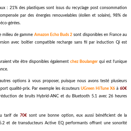
taux : 21% des plastiques sont issus du recyclage post consommation
compensée par des énergies renouvelables (éolien et solaire), 98% de
 éco-gérées.
 de milieu de gamme
Amazon Echo Buds 2
sont disponibles en France au
ersion avec boîtier compatible recharge sans fil par induction Qi est
vraient vite être disponibles également
chez Boulanger
qui est l'unique
ance.
utres options à vous proposer, puisque nous avons testé plusieurs
port qualité-prix. Par exemple les écouteurs
UGreen HiTune X6
à
60€
 la réduction de bruits Hybrid-ANC et du Bluetooth 5.1 avec 26 heures
u tarif de
70€
sont une bonne option, eux aussi bénéficient de la
5.2 et de transducteurs Active EQ performants offrant une sonorité