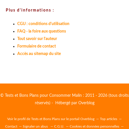
Plus d'informations :
CGU : conditions d'utilisation
FAQ - la foire aux questions
Tout savoir sur l'auteur
Formulaire de contact
Accès au sitemap du site
© Tests et Bons Plans pour Consommer Malin : 2011 - 2026 (tous droits
réservés) - Hébergé par
Overblog
Voir le profil de
Tests et Bons Plans
sur le portail Overblog
Top articles
Contact
Signaler un abus
C.G.U.
Cookies et données personnelles