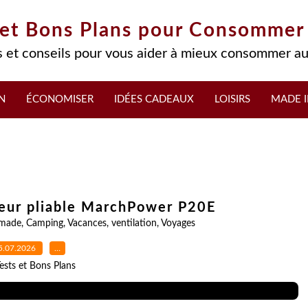
 et Bons Plans pour Consommer
 et conseils pour vous aider à mieux consommer au
N
ÉCONOMISER
IDÉES CADEAUX
LOISIRS
MADE I
teur pliable MarchPower P20E
made
,
Camping
,
Vacances
,
ventilation
,
Voyages
5.07.2026
…
ests et Bons Plans