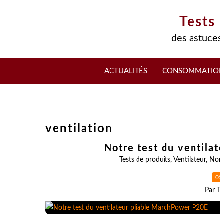
Tests
des astuces
ACTUALITÉS
CONSOMMATIO
ventilation
Notre test du ventila
Tests de produits
,
Ventilateur
,
No
0
Par T