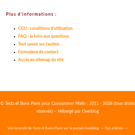
Plus d'informations :
CGU : conditions d'utilisation
FAQ - la foire aux questions
Tout savoir sur l'auteur
Formulaire de contact
Accès au sitemap du site
© Tests et Bons Plans pour Consommer Malin : 2011 - 2026 (tous droits
réservés) - Hébergé par
Overblog
Voir le profil de
Tests et Bons Plans
sur le portail Overblog
Top articles