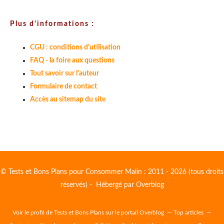
Plus d'informations :
CGU : conditions d'utilisation
FAQ - la foire aux questions
Tout savoir sur l'auteur
Formulaire de contact
Accès au sitemap du site
© Tests et Bons Plans pour Consommer Malin : 2011 - 2026 (tous droits
réservés) - Hébergé par
Overblog
Voir le profil de
Tests et Bons Plans
sur le portail Overblog
Top articles