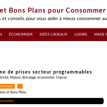
 et Bons Plans pour Consommer
 et conseils pour vous aider à mieux consommer au
N
ÉCONOMISER
IDÉES CADEAUX
LOISIRS
MADE I
me de prises secteur programmables
tricité
,
Maison
,
Bricolage
,
économiser
,
Chacon
0.04.2023
…
ests et Bons Plans