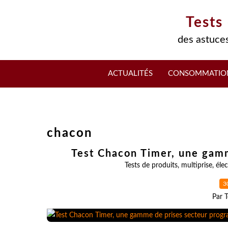
Tests
des astuces
ACTUALITÉS
CONSOMMATIO
chacon
Test Chacon Timer, une gam
Tests de produits
,
multiprise
,
élec
3
Par T