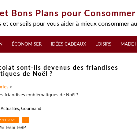
 et Bons Plans pour Consommer
 et conseils pour vous aider à mieux consommer au
N
ÉCONOMISER
IDÉES CADEAUX
LOISIRS
MADE I
colat sont-ils devenus des friandises
iques de Noël ?
ries
>
des friandises emblématiques de Noël ?
,
Actualités
,
Gourmand
7.11.2021
…
Par Team TeBP