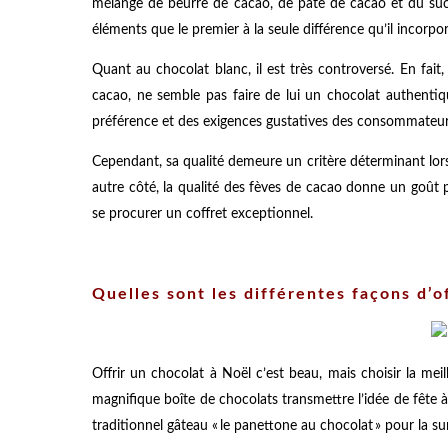
mélange de beurre de cacao, de pâte de cacao et du suc
éléments que le premier à la seule différence qu’il incorp
Quant au chocolat blanc, il est très controversé. En fait
cacao, ne semble pas faire de lui un chocolat authentiqu
préférence et des exigences gustatives des consommateur
Cependant, sa qualité demeure un critère déterminant lors d
autre côté, la qualité des fèves de cacao donne un goût p
se procurer un coffret exceptionnel.
Quelles sont les différentes façons d’of
Offrir un chocolat à Noël c’est beau, mais choisir la meill
magnifique boîte de chocolats transmettre l’idée de fête à
traditionnel gâteau « le panettone au chocolat » pour la su