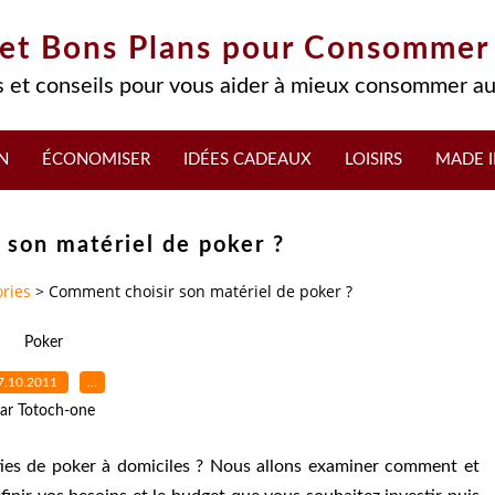
 et Bons Plans pour Consommer
 et conseils pour vous aider à mieux consommer au
N
ÉCONOMISER
IDÉES CADEAUX
LOISIRS
MADE I
son matériel de poker ?
ries
>
Comment choisir son matériel de poker ?
Poker
7.10.2011
…
ar Totoch-one
ties de poker à domiciles ? Nous allons examiner comment et