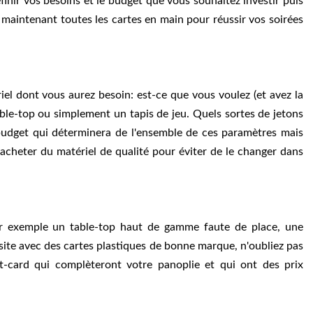
finir vos besoins et le budget que vous souhaitez investir puis
z maintenant toutes les cartes en main pour réussir vos soirées
el dont vous aurez besoin: est-ce que vous voulez (et avez la
able-top ou simplement un tapis de jeu. Quels sortes de jetons
 budget qui déterminera de l'ensemble de ces paramètres mais
à acheter du matériel de qualité pour éviter de le changer dans
ar exemple un table-top haut de gamme faute de place, une
site avec des cartes plastiques de bonne marque, n'oubliez pas
ut-card qui complèteront votre panoplie et qui ont des prix