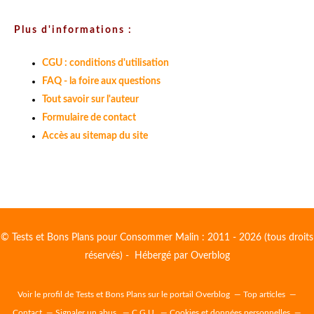
Plus d'informations :
CGU : conditions d'utilisation
FAQ - la foire aux questions
Tout savoir sur l'auteur
Formulaire de contact
Accès au sitemap du site
© Tests et Bons Plans pour Consommer Malin : 2011 - 2026 (tous droits
réservés) - Hébergé par
Overblog
Voir le profil de
Tests et Bons Plans
sur le portail Overblog
Top articles
Contact
Signaler un abus
C.G.U.
Cookies et données personnelles