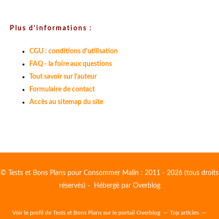
Plus d'informations :
CGU : conditions d'utilisation
FAQ - la foire aux questions
Tout savoir sur l'auteur
Formulaire de contact
Accès au sitemap du site
© Tests et Bons Plans pour Consommer Malin : 2011 - 2026 (tous droits
réservés) - Hébergé par
Overblog
Voir le profil de
Tests et Bons Plans
sur le portail Overblog
Top articles