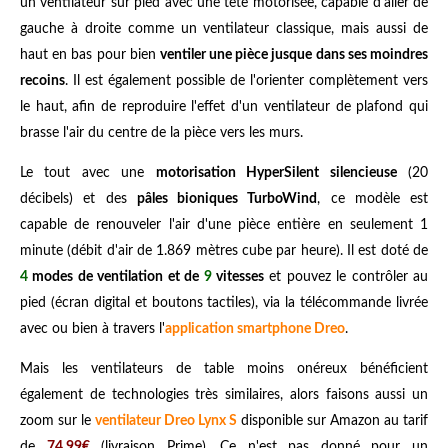
un ventilateur sur pied avec une tête motorisée, capable d'aller de
gauche à droite comme un ventilateur classique, mais aussi de
haut en bas pour bien
ventiler une pièce jusque dans ses moindres
recoins
. Il est également possible de l'orienter complètement vers
le haut, afin de reproduire l'effet d'un ventilateur de plafond qui
brasse l'air du centre de la pièce vers les murs.
Le tout avec une
motorisation HyperSilent silencieuse
(20
décibels) et des
pâles bioniques TurboWind
, ce modèle est
capable de renouveler l'air d'une pièce entière en seulement 1
minute (débit d'air de 1.869 mètres cube par heure). Il est doté de
4
modes de ventilation et de
9
vitesses
et pouvez le contrôler au
pied (écran digital et boutons tactiles), via la télécommande livrée
avec ou bien à travers l'
application smartphone Dreo
.
Mais les ventilateurs de table moins onéreux bénéficient
également de technologies très similaires, alors faisons aussi un
zoom sur le
ventilateur Dreo Lynx S
disponible sur Amazon au tarif
de
74,99€
(livraison Prime). Ce n'est pas donné pour un