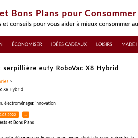
 et Bons Plans pour Consommer
 et conseils pour vous aider à mieux consommer au
N
ÉCONOMISER
IDÉES CADEAUX
LOISIRS
MADE I
c serpillière eufy RoboVac X8 Hybrid
ries
>
ac X8 Hybrid
n
,
électroménager
,
innovation
0.03.2022
…
ests et Bons Plans
ue eufy débarque en France, nous avons choisi de vous présenter le