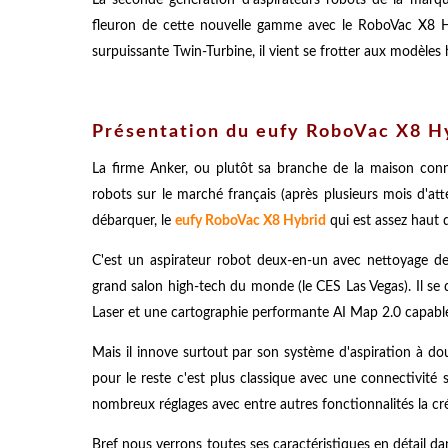
fleuron de cette nouvelle gamme avec le RoboVac X8 Hyb
surpuissante Twin-Turbine, il vient se frotter aux modèl
Présentation du eufy RoboVac X8 H
La firme Anker, ou plutôt sa branche de la maison conn
robots sur le marché français (après plusieurs mois d'at
débarquer, le
eufy RoboVac X8 Hybrid
qui est assez haut
C'est un aspirateur robot deux-en-un avec nettoyage d
grand salon high-tech du monde (le CES Las Vegas). Il se
Laser et une cartographie performante AI Map 2.0 capable 
Mais il innove surtout par son système d'aspiration à d
pour le reste c'est plus classique avec une connectivité
nombreux réglages avec entre autres fonctionnalités la cré
Bref nous verrons toutes ses caractéristiques en détail dans