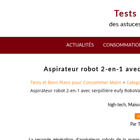
Tests
des astuces
ACTUALITÉS
CONSOMMATIO
Aspirateur robot 2-en-1 ave
Tests et Bons Plans pour Consommer Malin
>
Catego
Aspirateur robot 2-en-1 avec serpillière eufy RoboV
high-tech
,
Maiso
3
Par T
La seconde génération d'aspirateurs robots de la marq