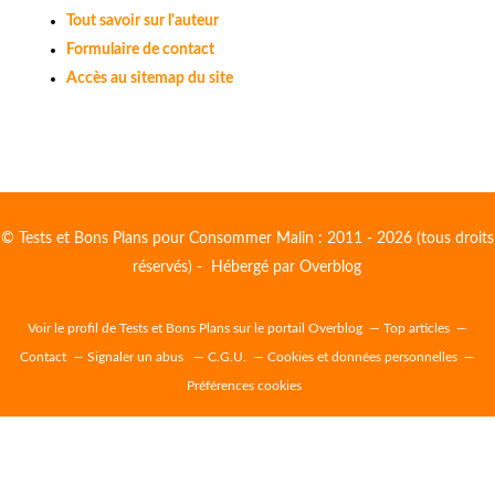
Tout savoir sur l'auteur
Formulaire de contact
Accès au sitemap du site
© Tests et Bons Plans pour Consommer Malin : 2011 - 2026 (tous droits
réservés) - Hébergé par
Overblog
Voir le profil de
Tests et Bons Plans
sur le portail Overblog
Top articles
Contact
Signaler un abus
C.G.U.
Cookies et données personnelles
Préférences cookies