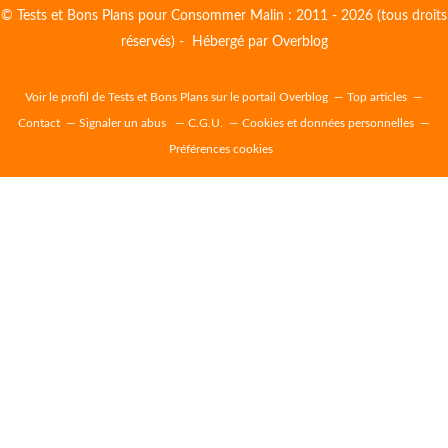
© Tests et Bons Plans pour Consommer Malin : 2011 - 2026 (tous droits
réservés) - Hébergé par
Overblog
Voir le profil de
Tests et Bons Plans
sur le portail Overblog
Top articles
Contact
Signaler un abus
C.G.U.
Cookies et données personnelles
Préférences cookies